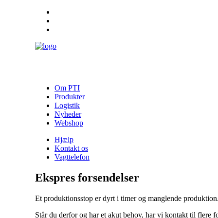
Hjælp
Kontakt os
Vagttelefon
Om PTI
Produkter
Logistik
Nyheder
Webshop
Hjælp
Kontakt os
Vagttelefon
Ekspres forsendelser
Et produktionsstop er dyrt i timer og manglende produktion
Står du derfor og har et akut behov, har vi kontakt til fler