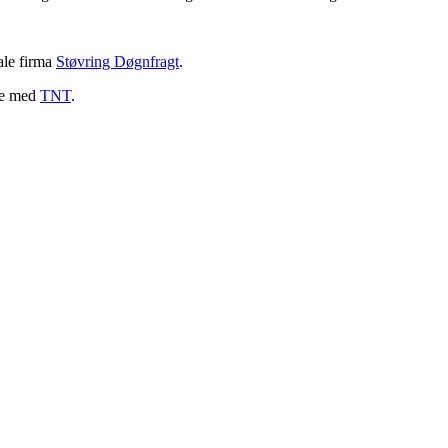
ale firma
Støvring Døgnfragt
.
ale med
TNT
.