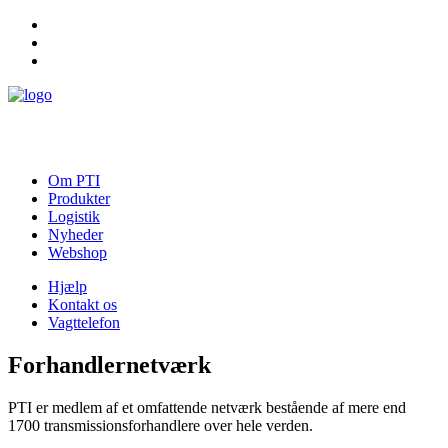
Hjælp
Kontakt os
Vagttelefon
Om PTI
Produkter
Logistik
Nyheder
Webshop
Hjælp
Kontakt os
Vagttelefon
Forhandlernetværk
PTI er medlem af et omfattende netværk bestående af mere end
1700 transmissionsforhandlere over hele verden.